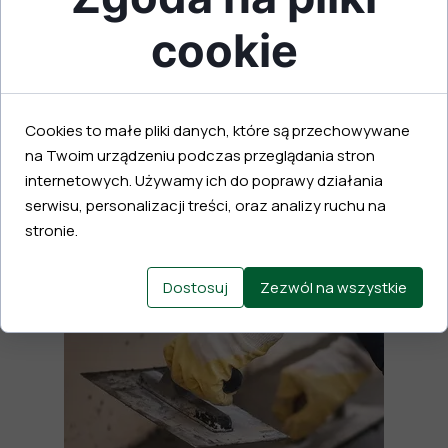
Wylewka styrobetonowa jest często
cookie
stosowana jako warstwa wyrównująca pod
właściwe wylewki cementowe. Nadaje się
także do izolacji stropów, poddaszy oraz
pod ogrzewanie podłogowe.
Cookies to małe pliki danych, które są przechowywane
na Twoim urządzeniu podczas przeglądania stron
internetowych. Używamy ich do poprawy działania
serwisu, personalizacji treści, oraz analizy ruchu na
stronie.
Dostosuj
Zezwól na wszystkie