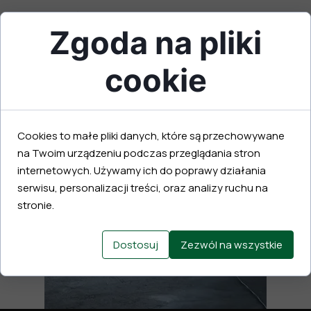
Do każdego zlecenia podchodzimy
Zgoda na pliki
indywidualnie, zapewniając najwyższą
jakość wykonania.
Skontaktuj się z nami
, a chętnie dojedziemy
cookie
do Twojej lokalizacji i przedstawimy ofertę
dopasowaną do Twoich potrzeb.
Cookies to małe pliki danych, które są przechowywane
na Twoim urządzeniu podczas przeglądania stron
internetowych. Używamy ich do poprawy działania
serwisu, personalizacji treści, oraz analizy ruchu na
stronie.
Dostosuj
Zezwól na wszystkie